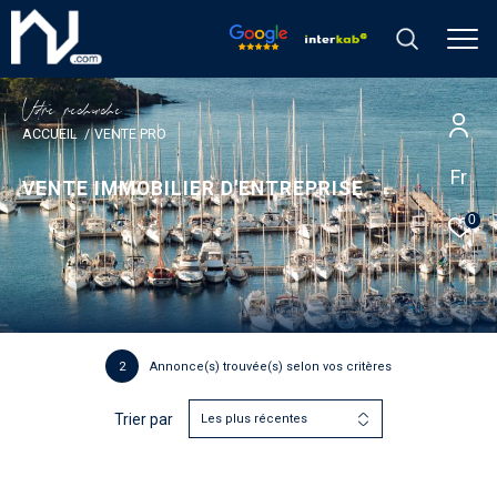
V
o
r
e
r
e
c
e
c
e
ACCUEIL
VENTE PRO
Fr
VENTE IMMOBILIER D'ENTREPRISE
0
2
Annonce(s) trouvée(s) selon vos critères
Trier par
Les plus récentes