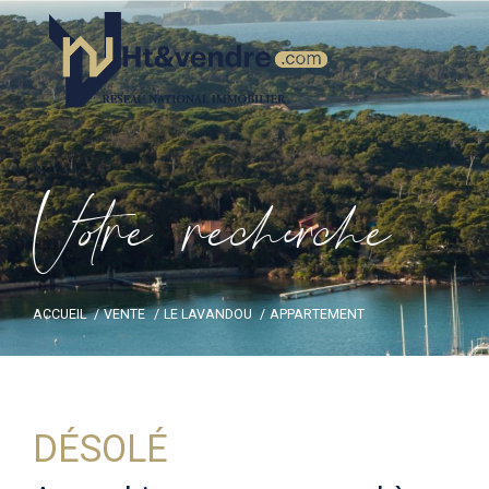
V
o
r
e
r
e
c
e
c
e
ACCUEIL
VENTE
LE LAVANDOU
APPARTEMENT
DÉSOLÉ