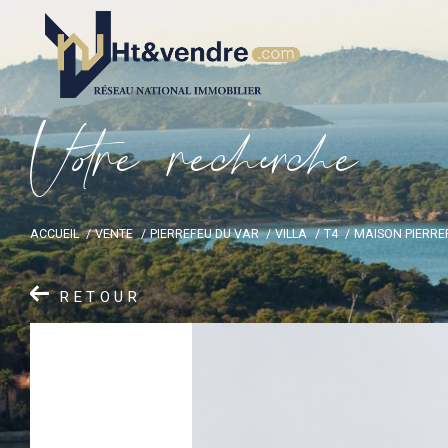
V
o
r
e
r
e
c
e
c
e
ACCUEIL
VENTE
PIERREFEU DU VAR
VILLA
T4
MAISON PIERRE
RETOUR