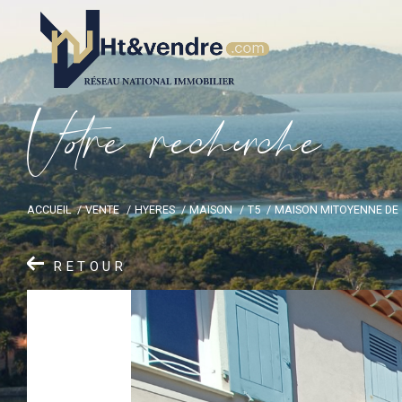
V
o
r
e
r
e
c
e
c
e
ACCUEIL
VENTE
HYERES
MAISON
T5
MAISON MITOYENNE DE 
RETOUR