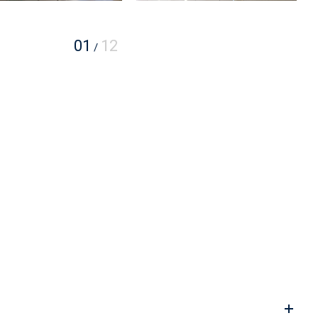
01
12
/