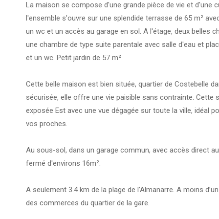
La maison se compose d'une grande pièce de vie et d'une cu
l'ensemble s'ouvre sur une splendide terrasse de 65 m² avec 
un wc et un accès au garage en sol. A l'étage, deux belles 
une chambre de type suite parentale avec salle d'eau et plac
et un wc. Petit jardin de 57 m²
Cette belle maison est bien située, quartier de Costebelle d
sécurisée, elle offre une vie paisible sans contrainte. Cette
exposée Est avec une vue dégagée sur toute la ville, idéal pou
vos proches.
Au sous-sol, dans un garage commun, avec accès direct au
fermé d'environs 16m².
A seulement 3.4 km de la plage de l’Almanarre. A moins d’u
des commerces du quartier de la gare.