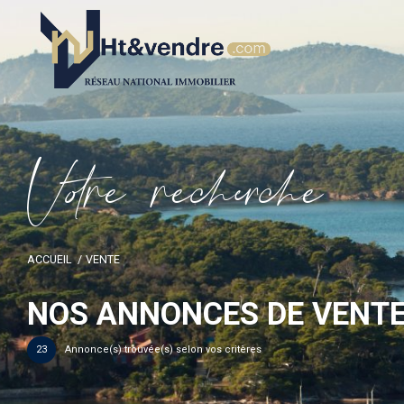
V
o
r
e
r
e
c
e
c
e
ACCUEIL
VENTE
NOS ANNONCES DE VENTE
23
Annonce(s) trouvée(s) selon vos critères