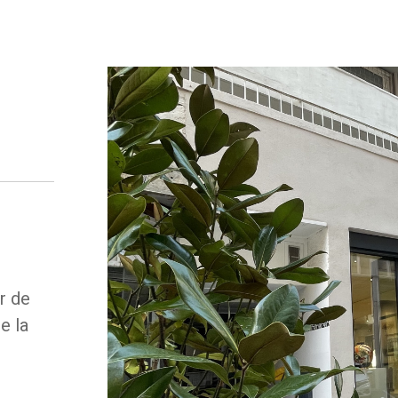
r de
e la